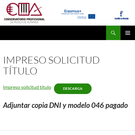
Saltar
al
contenido
Buscar
conservatoriodealmansa.es
MENÚ
PRINCI
IMPRESO SOLICITUD
TÍTULO
Impreso solicitud título
DESCARGA
Adjuntar copia DNI y modelo 046 pagado