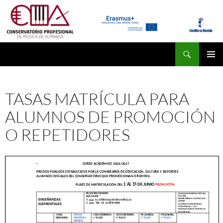
Saltar
al
contenido
Buscar
conservatoriodealmansa.es
MENÚ
PRINCI
TASAS MATRÍCULA PARA
ALUMNOS DE PROMOCIÓN
O REPETIDORES